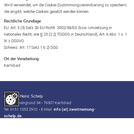
Wird verwendet, um die Cookie-Zustimmungsvereinbarung zu speichern,
die angibt, welche Cookies gesetzt werden können.
Rechtliche Grundlage
EU: Art. 5 (3) Satz 2b EU-Richtl. 2002/58/EG (bzw. Umsetzung in
nationales Recht, wie § 25 (2.2) TDDDG in Deutschland), Art. 6 Abs. 1 s. 1
lit. c DSGVO
Schweiz: Art. 17 Satz 1 b.2) DSG
Ort der Verarbeitung
Karlsbad
Dr. med. Heinz Schelp
Zum Wiesengrund 34 • 76307 Karlsbad
Tel: 0151 1553 2910 • E-Mail:
info (at) zweitmeinung-
schelp.de
IMPRESSUM
DATENSCHUTZ