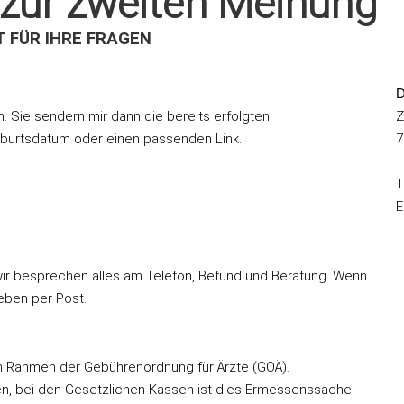
 zur zweiten Meinung
T FÜR IHRE FRAGEN
D
n. Sie sendern mir dann die bereits erfolgten
Z
burtsdatum oder einen passenden Link.
7
T
E
 wir besprechen alles am Telefon, Befund und Beratung. Wenn
eben per Post.
d im Rahmen der Gebührenordnung für Ärzte (GOÄ).
en, bei den Gesetzlichen Kassen ist dies Ermessenssache.